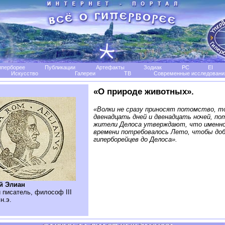
иперборее
Публикации
Артефакты
Зодиак
РС
EI
Искусство
Галереи
TB
Современные исследовани
«О природе животных».
«Волки не сразу приносят потомство, то
двенадцать дней и двенадцать ночей, п
жители Делоса утверждают, что именно
времени потребовалось Лето, чтобы до
гиперборейцев до Делоса».
й Элиан
 писатель, философ III
н.э.