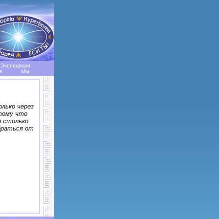
Экспедиции
я
Мы
лько через
отому что
 столько
браться от