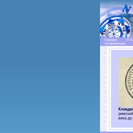
Главная
О Г
Конференции
Клавди
римский
века до 