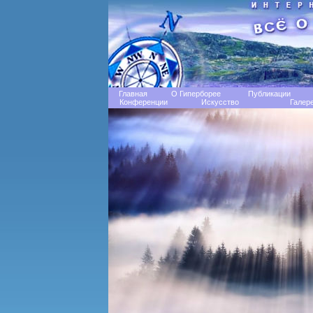
Главная
О Гиперборее
Публикации
Конференции
Искусство
Галер