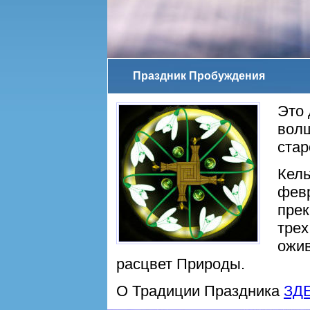
Праздник Пробуждения
Это 
вол
стар
Кель
февр
прек
трех
ожив
расцвет Природы.
О Традиции Праздника
ЗД