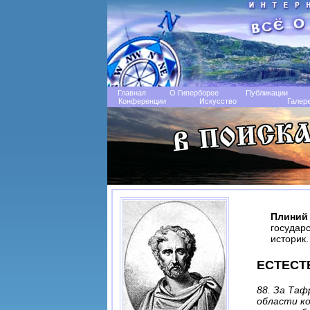
Главная
О Гиперборее
Публикации
Конференции
Искусство
Галер
Плиний
государ
историк.
ЕСТЕСТВ
88. За Таф
области ко