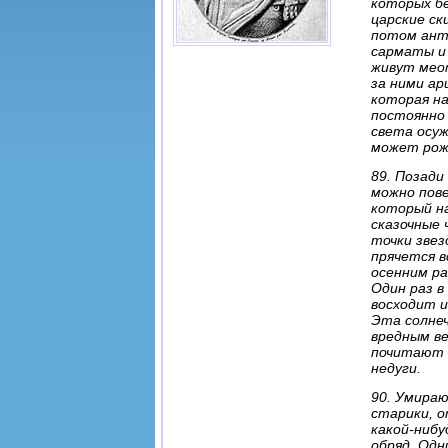
которых бе
царские ск
потом ант
сарматы и 
живут меот
за ними ар
которая н
постоянно 
света осуж
может рожд
89. Позади
можно пове
который н
сказочные 
точки звез
прячется в
осенним ра
Один раз в
восходит и
Эта солне
вредным ве
почитают б
недуги.
90. Умира
старики, о
какой-нибу
обряд. Одн