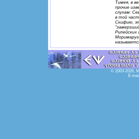
Тимея, в в
прочие изв
слухам: Се
в той част
Скифию, эт
"замерзший
Рипейских 
Моримаруз
называетс
© 2003-2026, 
E-mai