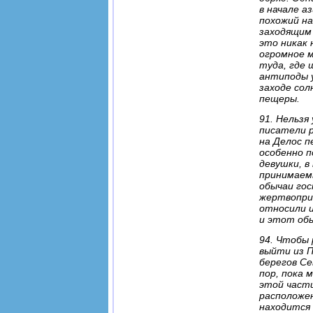
в начале а
похожий на
заходящим
это никак
огромное 
туда, где 
антиподы 
заходе сол
пещеры.
91. Нельзя
писатели 
на Делос п
особенно 
девушки, в
принимаемы
обычаи го
жертвопри
относили и
и этот обы
94. Чтобы 
выйти из П
берегов Се
пор, пока 
этой части
расположен
находится 