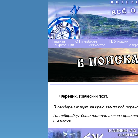
Главная
О Гиперборее
Публикации
Конференции
Искусство
Галер
Ференик
, греческий поэт.
Гипербореи живут на краю земли под охрано
Гиперборейцы были титанического происхож
титанов.