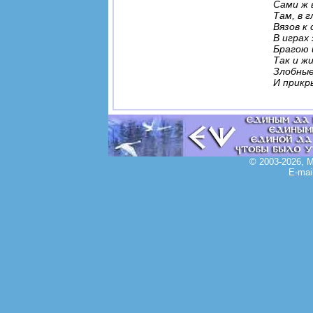
Сами ж 
Там, в 
Вязов к
В играх
Брагою 
Так и ж
Злобные
И прикр
© 2003-2026, 
E-mai