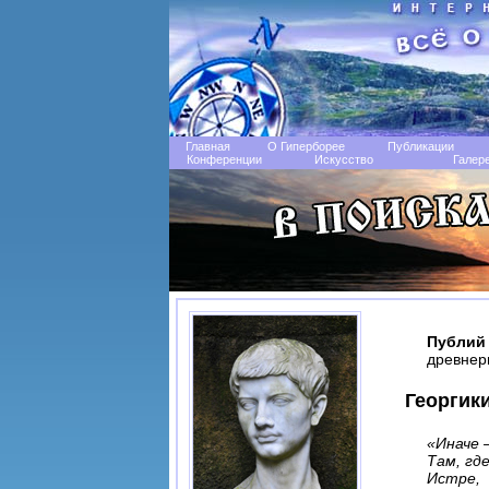
Главная
О Гиперборее
Публикации
Конференции
Искусство
Галер
Публий
древнер
Георгики 
«Иначе 
Там, гд
Истре,