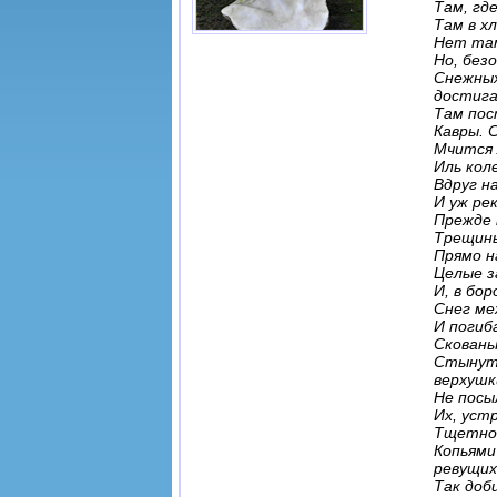
Там, гд
Там в х
Нет там
Но, без
Снежных
достиг
Там пос
Кавры. 
Мчится 
Иль кол
Вдруг н
И уж ре
Прежде 
Трещины
Прямо н
Целые з
И, в бо
Снег ме
И погиб
Скованы
Стынут,
верхушк
Не посы
Их, уст
Тщетно 
Копьями
ревущих
Так доб