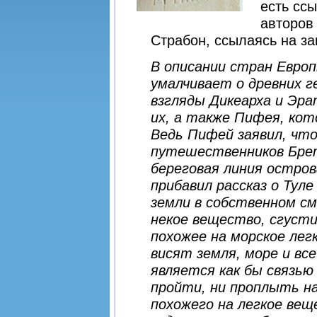
есть ссы
авторов
Страбон, ссылаясь на за
В описании стран Европ
умалчивает о древних 
взгляды Дикеарха и Эр
их, а также Пифея, кот
Ведь Пифей заявил, чт
путешественников Бре
береговая линия остров
прибавил рассказ о Туле
земли в собственном смы
некое вещество, сгусти
похожее на морское лег
висят земля, море и вс
является как бы связью
пройти, ни проплыть на
похожего на легкое вещ