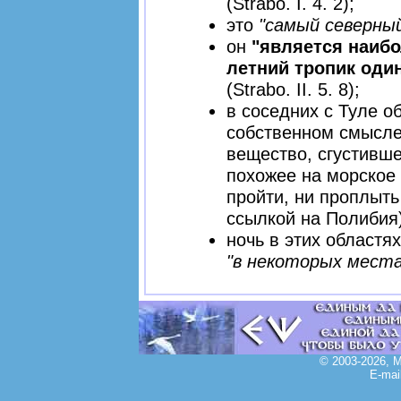
(Strabo. I. 4. 2);
это
"самый северны
он
"является наибо
летний тропик оди
(Strabo. II. 5. 8);
в соседних с Туле о
собственном смысле,
вещество, сгустивше
похожее на морское 
пройти, ни проплыть н
ссылкой на Полибия)
ночь в этих областя
"в некоторых местах
© 2003-2026, 
E-mai