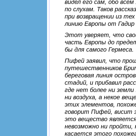
видел его сам, обо все
по слухам. Таков расск
при возвращении из тех
линию Европы от Гадир 
Этот уверяет, что сво
часть Европы до предел
бы для самого Гермеса.
Пифей заявил, что про
путешественников Брит
береговая линия остров
стадий, и прибавил расс
где нет более ни земли
ни воздуха, а некое вещ
этих элементов, похоже 
говорит Пифей, висит з
это вещество является 
невозможно ни пройти, 
касается этого похожег