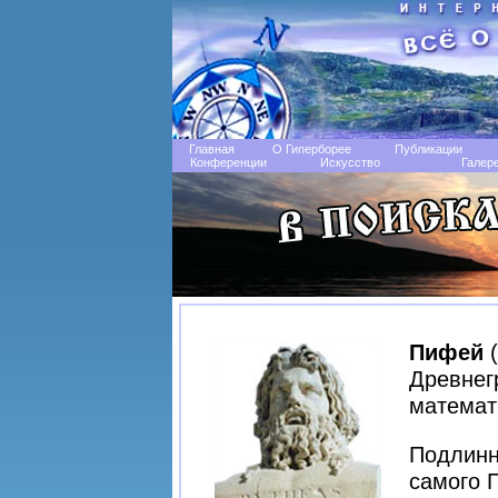
Главная
О Гиперборее
Публикации
Конференции
Искусство
Галер
Пифей
(
Древнег
математ
Подлинн
самого 