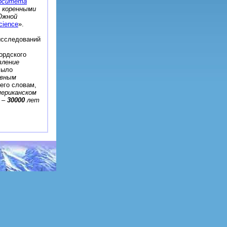
ерситета
у коренными
Южной
cience
».
исследований
ордского
ление
Было
овным
 его словам,
мериканском
–
30000
лет