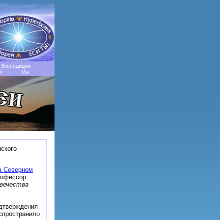
Экспедиции
я
Мы
нского
а Северном
офессор
овечества
дтверждения
спространило