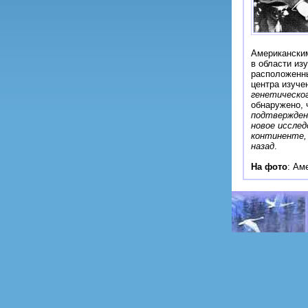
Американски
в области из
расположенны
центра изуче
генетическог
обнаружено, 
подтвержден
новое исслед
континенте,
назад
.
На фото
: Ам