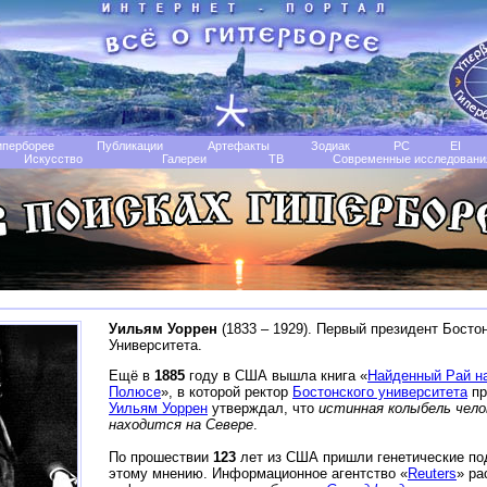
иперборее
Публикации
Артефакты
Зодиак
РС
EI
Искусство
Галереи
TB
Современные исследовани
Уильям Уоррен
(1833 – 1929). Первый президент Босто
Университета.
Ещё в
1885
году в США вышла книга «
Найденный Рай н
Полюсе
», в которой ректор
Бостонского университета
пр
Уильям Уоррен
утверждал, что
истинная колыбель чел
находится на Севере
.
По прошествии
123
лет из США пришли генетические по
этому мнению. Информационное агентство «
Reuters
» ра