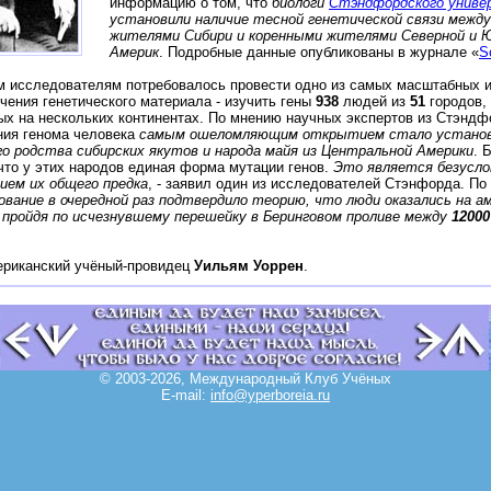
информацию о том, что
биологи
Стэндфордского унив
установили наличие тесной генетической связи межд
жителями Сибири и коренными жителями Северной и 
Америк
. Подробные данные опубликованы в журнале «
S
м исследователям потребовалось провести одно из самых масштабных 
учения генетического материала - изучить гены
938
людей из
51
городов,
х на нескольких континентах. По мнению научных экспертов из Стэндф
ния генома человека
самым ошеломляющим открытием стало установ
о родства сибирских якутов и народа майя из Центральной Америки
. 
что у этих народов единая форма мутации генов.
Это является безусл
ием их общего предка
, - заявил один из исследователей Стэнфорда. По
ование в очередной раз подтвердило теорию, что люди оказались на а
 пройдя по исчезнувшему перешейку в Беринговом проливе между
12000
ериканский учёный-провидец
Уильям Уоррен
.
© 2003-2026, Международный Клуб Учёных
E-mail:
info@yperboreia.ru