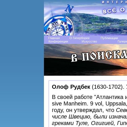
Главная
О Гиперборее
Публикации
Конференции
Искусство
Галер
Олоф Рудбек
(1630-1702).
В своей работе "Атлантика 
sive Manheim. 9 vol, Uppsal
году, он утверждал, что
Сев
числе Швецию, были изнача
греками Туле, Огигией, Ги