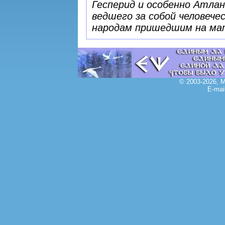
Гесперид и особенно Атлан
ведшего за собой человеч
народам пришедшим на мат
© 2003-2026, 
E-mai