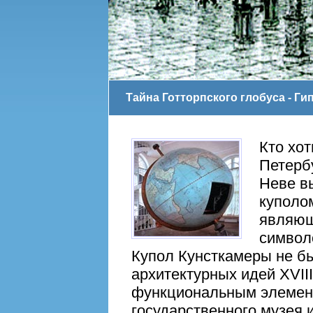
Тайна Готторпского глобуса - Ги
Кто хо
Петербу
Неве в
куполо
являюще
символ
Купол Кунсткамеры не б
архитектурных идей XVIII
функциональным элемент
государственного музея 