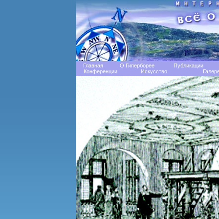
Главная
О Гиперборее
Публикации
Конференции
Искусство
Галер