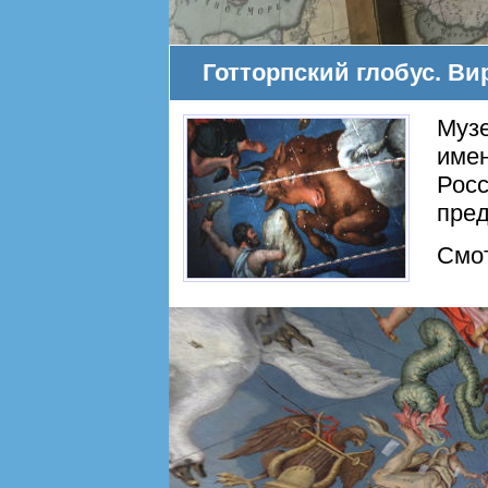
Готторпский глобус. В
Музе
имен
Росс
пре
Смо