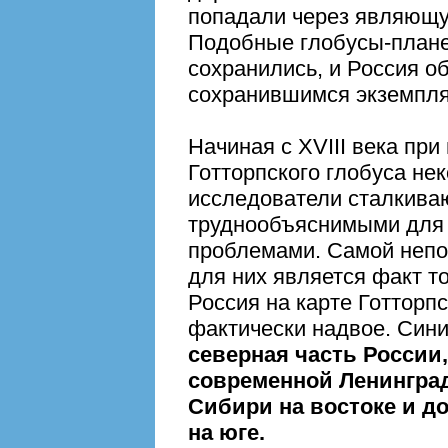
попадали через являющу
Подобные глобусы-планет
сохранились, и Россия 
сохранившимся экземпл
Начиная с XVIII века при
Готторпского глобуса не
исследователи сталкива
труднообъяснимыми для
проблемами. Самой непо
для них является факт то
Россия на карте Готторп
фактически надвое. Син
северная часть России
современной Ленинград
Сибири на востоке и 
на юге.