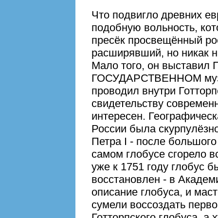
Что подвигло древних ев
подобную вольность, кот
пресёк просвещённый ро
расширявший, но никак 
Мало того, он выставил
ГОСУДАРСТВЕННОМ музее
проводил внутри Готторпс
свидетельству совреме
интересен. Географическ
России была скурпулёзно
Петра I - после большого
самом глобусе сгорело вс
уже к 1751 году глобус 
восстановлен - в Академ
описание глобуса, и мас
сумели воссоздать перв
Готторпского глобуса, а