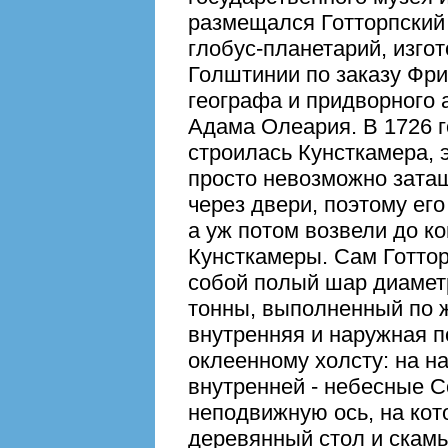
размещался Готторпский 
глобус-планетарий, изгот
Голштинии по заказу Фри
географа и придворного 
Адама Олеария. В 1726 г
строилась Кунсткамера, 
просто невозможно затащ
через двери, поэтому его
а уж потом возвели до к
Кунсткамеры. Сам Готтор
собой полый шар диаметр
тонны, выполненный по ж
внутренняя и наружная п
оклеенному холсту: на на
внутренней - небесные С
неподвижную ось, на кот
деревянный стол и скамь