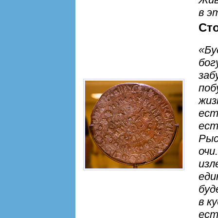
в э
Ст
«Бу
бог
заб
поб
жиз
ест
ест
Рыс
очи
изл
еди
буд
в к
ест