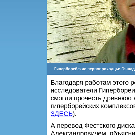
Гиперборейские первопроходцы: Геннад
Благодаря работам этого р
исследователи Гипербореи
смогли прочесть древнюю 
гиперборейских комплексов
ЗДЕСЬ
).
А перевод Фестского диск
Александровичем, объяснил