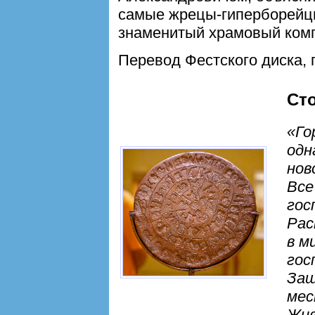
самые жрецы-гиперборейц
знаменитый храмовый комп
Перевод Фестского диска, 
Ст
«Го
одн
нов
Все
гос
Рас
в м
гос
Защ
мес
Жив