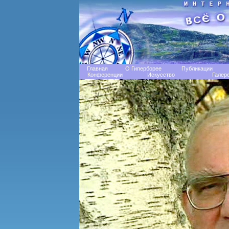
Главная
О Гиперборее
Публикации
Конференции
Искусство
Галер