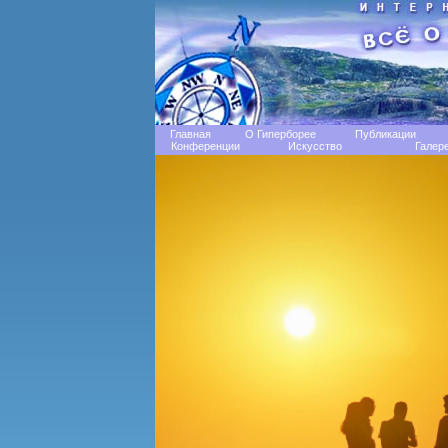
Главная
О Гиперборее
Публикации
Конференции
Искусство
Галер