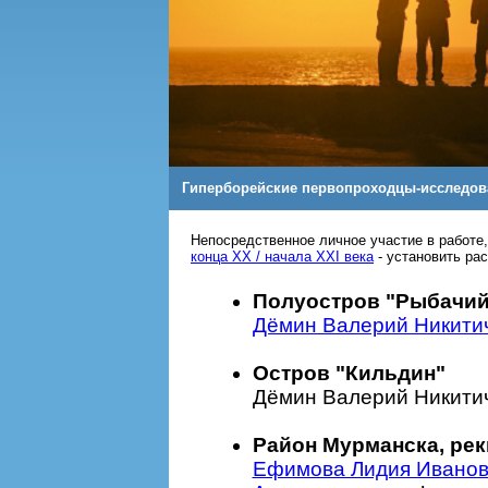
Гиперборейские первопроходцы-исследов
Непосредственное личное участие в работе
конца XX / начала XXI века
- установить ра
Полуостров "Рыбачий
Дёмин Валерий Никити
Остров "Кильдин"
Дёмин Валерий Никити
Район Мурманска, рек
Ефимова Лидия Ивано