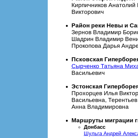
Кирпичников Анатолий 
Викторович
Район реки Невы и Са
Зернов Владимир Борис
Шадрин Владимир Вени
Прокопова Дарья Андре
Псковская Гиперборе
Сырченко Татьяна Мих
Васильевич
Эстонская Гиперборе
Прохорцев Илья Виктор
Васильевна, Терентьев
Анна Владимировна
Маршруты миграции 
Донбасс
Шульга Андрей Алекс