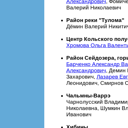
Александрович
, Фомич
Валерий Николаевич
Район реки "Тулома"
Дёмин Валерий Никити
Центр Кольского пол
Хромова Ольга Валент
Район Сейдозера, гор
Барченко Александр В
Александрович
, Демин
Захарович,
Лазарев Ев
Леонидович, Смирнов С
Чальмны-Варрэ
Чарнолусский Владими
Николаевна, Шумкин Вл
Иванович
Хибины