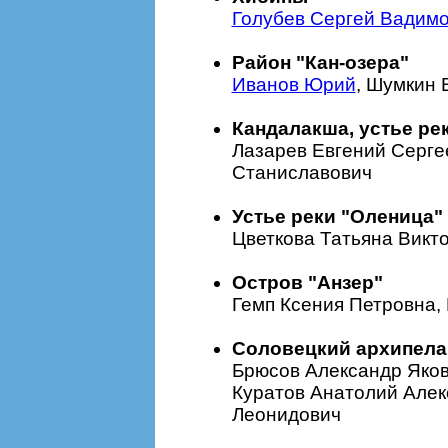
Голубев Сергей Вадим
Район "Кан-озера"
Иванов Юрий
, Шумкин
Кандалакша, устье рек
Лазарев Евгений Серге
Станиславович
Устье реки "Оленица"
Цветкова Татьяна Викт
Остров "Анзер"
Гемп Ксения Петровна,
Соловецкий архипела
Брюсов Александр Яков
Куратов Анатолий Алек
Леонидович