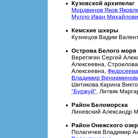
Кузовской архипелаг
Мордвинов Яков Яковл
Мулло Иван Михайлови
Кемские шхеры
Кузнецов Вадим Валент
Острова Белого моря
Веретягин Сергей Алек
Алексеевна, Строилова
Алексеевна,
Федосеева
Владимир Вениаминов
Шитикова Карина Викт
"Буржуй"
, Литвяк Марг
Район Беломорска
Линевский Александр 
Район Онежского озер
Полагичев Владимир А