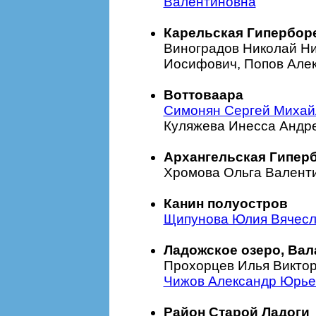
Валентиновна
Карельская Гипербор
Виноградов Николай Ни
Иосифович, Попов Але
Воттоваара
Симонян Сергей Михай
Куляжева Инесса Андр
Архангельская Гипер
Хромова Ольга Валент
Канин полуостров
Щипунова Юлия Вячесл
Ладожское озеро, Вал
Прохорцев Илья Виктор
Чижов Александр Юрье
Район Старой Ладоги