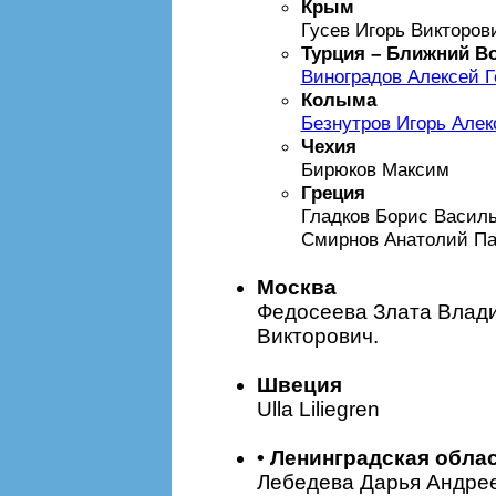
Крым
Гусев Игорь Викторов
Турция – Ближний Во
Виноградов Алексей 
Колыма
Безнутров Игорь Алек
Чехия
Бирюков Максим
Греция
Гладков Борис Василь
Смирнов Анатолий П
Москва
Федосеева Злата Влад
Викторович.
Швеция
Ulla Liliegren
• Ленинградская обла
Лебедева Дарья Андрее