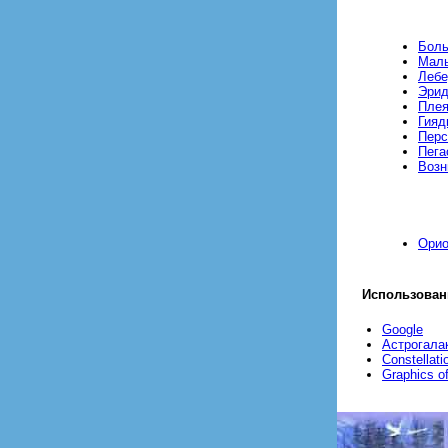
Боль
Мал
Лебе
Эрид
Пле
Гияд
Перс
Пега
Возн
Opи
Использован
Google
Астрогала
Сonstellati
Graphics of