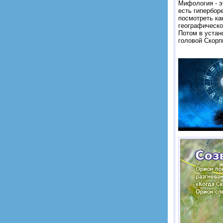
Мифология - э
есть гиперборе
посмотреть ка
географическ
Потом в устан
головой Скорп