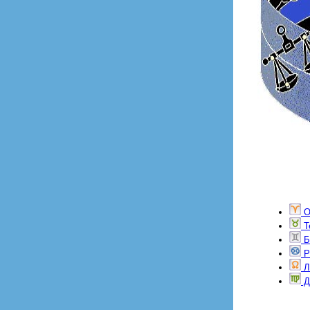
О
Т
Б
Р
Л
Д