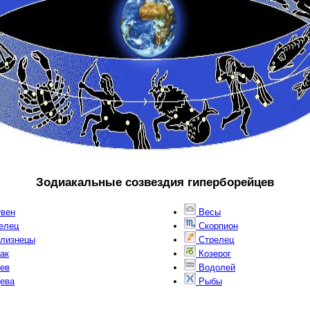
Зодиакальные созвездия гиперборейцев
вен
Весы
елец
Скорпион
лизнецы
Стрелец
ак
Козерог
ев
Водолей
ева
Рыбы