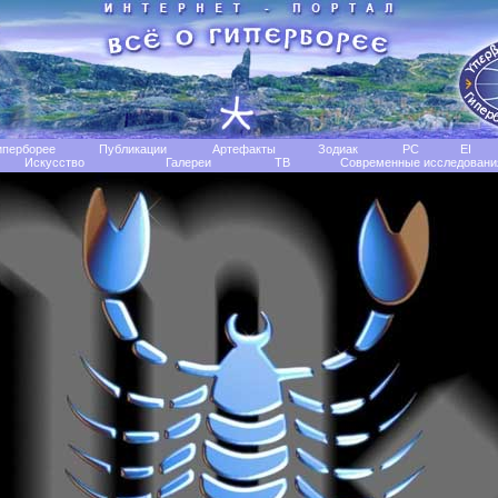
иперборее
Публикации
Артефакты
Зодиак
РС
EI
Искусство
Галереи
TB
Современные исследовани