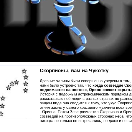
Скорпионы, вам на Чукотку
Древние эллины были совершенно уверены в том, 
ними было устроено так, что
когда созвездие Ск
поднимается на востоке, Орион спешит скрыть
История с подобным астрономическим порядком д
рассказывают её люди в разных странах по-разно
общем виде она сводится к тому, что укус Скорпио
отнял жизнь у самого красивого мужчины всех вр
- Ориона. Потом Зевс разместил Скорпиона и Орио
созвездий на противоположных сторонах неба, чт
никогда не только не встречались, но даже и не в