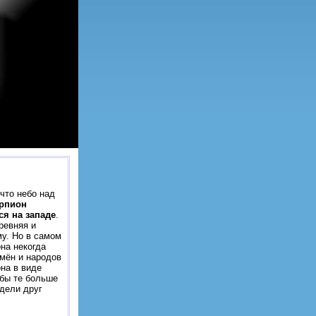
что небо над
орпион
ся на западе
.
ревняя и
му. Но в самом
на некогда
емён и народов
на в виде
обы те больше
идели друг