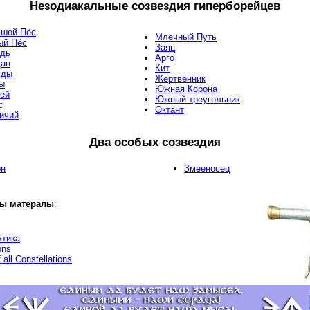
Незодиакальные созвездия гиперборейцев
шой Пёс
Млечный Путь
ый Пёс
Заяц
дь
Арго
ан
Кит
яды
Жертвенник
ы
Южная Корона
ей
Южный треугольник
с
Октант
ичий
Два особых созвездия
он
Змееносец
ы матералы
:
ктика
ons
 all Constellations