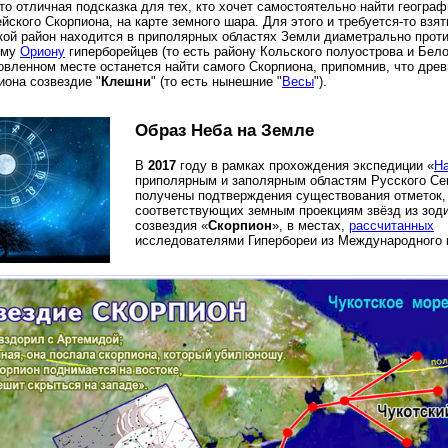
то отличная подсказка для тех, кто хочет самостоятельно найти географ
йского Скорпиона, на карте земного шара. Для этого и требуется-то взят
кой район находится в приполярных областях Земли диаметрально прот
ому
Ориону
гиперборейцев (то есть району Кольского полуострова и Бело
овленном месте останется найти самого Скорпиона, припомнив, что древ
иона созвездие "
Клешни
" (то есть нынешние "
Весы
").
Образ Неба на Земле
В
2017
году в рамках прохождения экспедиции «
На
приполярным и заполярным областям Русского Се
получены подтверждения существования отметок,
соответствующих земным проекциям звёзд из зод
созвездия «
Скорпион
», в местах,
рассчитанных
исследователями Гипербореи из Международного 