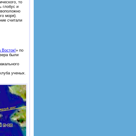
ического, то
ь глобус и
ивоположно
го моря).
ние считали
 Восток!
» по
вера были
иакального
клуба ученых.