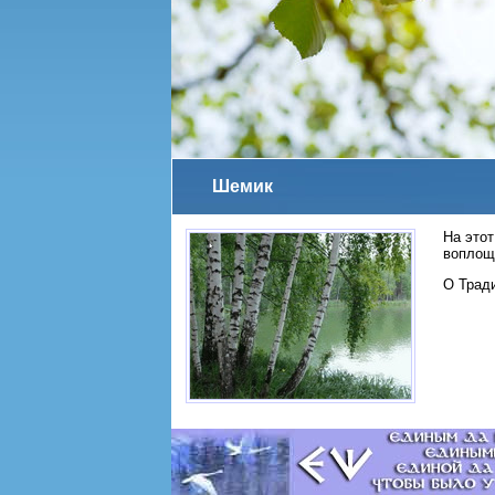
Шемик
На это
воплощ
О Трад