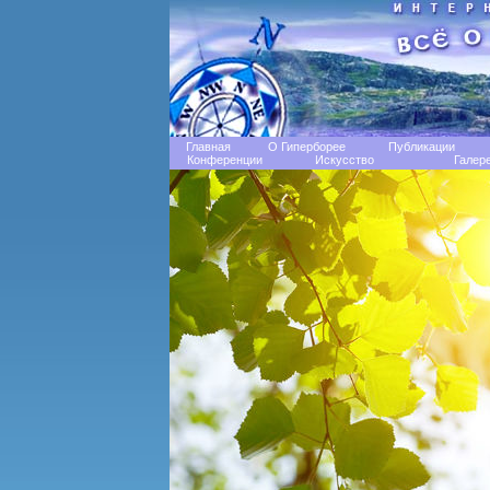
Главная
О Гиперборее
Публикации
Конференции
Искусство
Галер