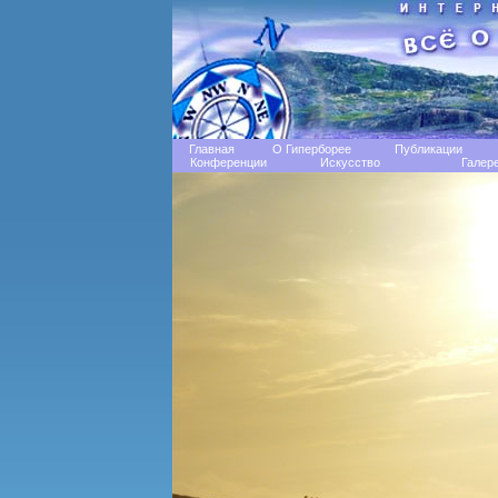
Главная
О Гиперборее
Публикации
Конференции
Искусство
Галер