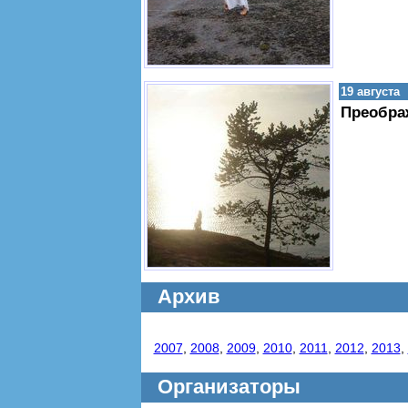
19 августа
Преобра
Архив
2007
,
2008
,
2009
,
2010
,
2011
,
2012
,
2013
,
Организаторы