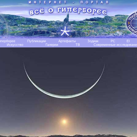
иперборее
Публикации
Артефакты
Зодиак
РС
EI
Искусство
Галереи
TB
Современные исследовани