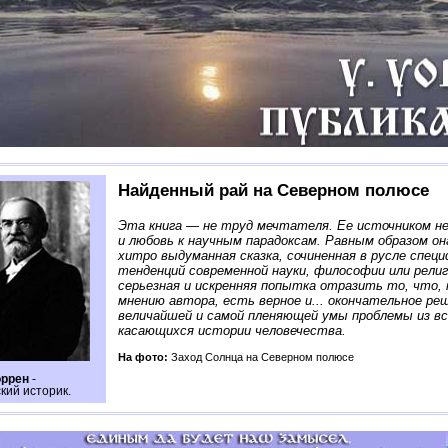
Найденный рай на Северном полюсе
Эта книга — не труд мечтателя. Ее источником н
и любовь к научным парадоксам. Равным образом она
хитро выдуманная сказка, сочиненная в русле спец
тенденций современной науки, философии или рели
серьезная и искренняя попытка отразить то, что, 
мнению автора, есть верное и... окончательное ре
величайшей и самой пленяющей умы проблемы из вс
касающихся истории человечества.
На фото:
Заход Солнца на Северном полюсе
оррен
-
кий историк.