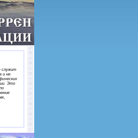
е служит
 и не
ифических
гии. Это
по
шение
ех,