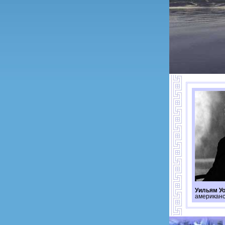
Уильям У
американс