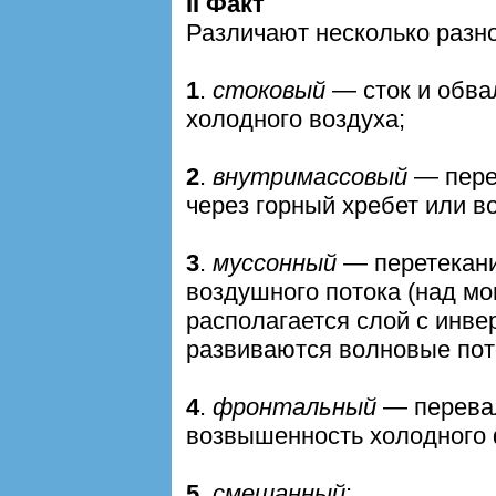
II Факт
Различают несколько разн
1
.
стоковый
— сток и обва
холодного воздуха;
2
.
внутримассовый
— пере
через горный хребет или в
3
.
муссонный
— перетекани
воздушного потока (над м
располагается слой с инве
развиваются волновые пот
4
.
фронтальный
— перевал
возвышенность холодного 
5
.
смешанный
;