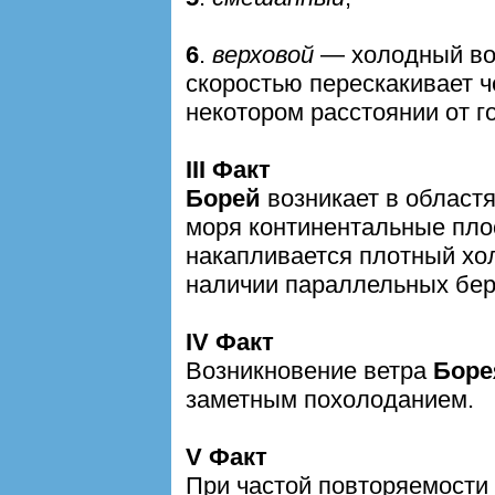
6
.
верховой
— холодный воз
скоростью перескакивает ч
некотором расстоянии от г
III Факт
Борей
возникает в областя
моря континентальные пло
накапливается плотный хо
наличии параллельных бер
IV Факт
Возникновение ветра
Боре
заметным похолоданием.
V Факт
При частой повторяемости