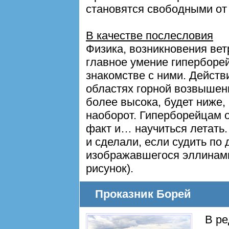
становятся свободными от 
В качестве послесловия
Физика, возникновения ве
главное умение гиперборе
знакомстве с ними. Действ
областях горной возвышенн
более высока, будет ниже, 
наоборот. Гиперборейцам о
факт и… научиться летать. 
и сделали, если судить п
изображавшегося эллинами
рисунок).
Проказник Борей
В ре