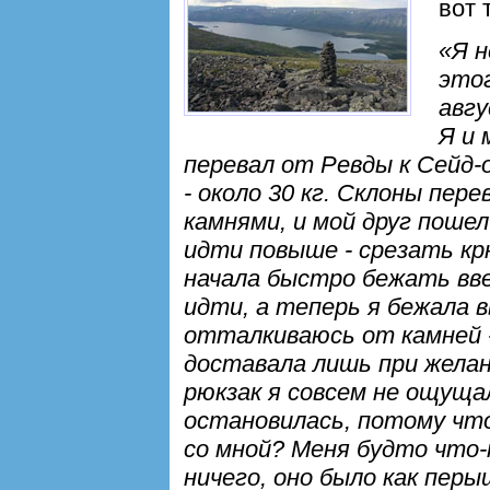
вот 
«Я н
этог
авгу
Я и 
перевал от Ревды к Сейд-
- около 30 кг. Склоны пер
камнями, и мой друг пошел
идти повыше - срезать кр
начала быстро бежать вве
идти, а теперь я бежала в
отталкиваюсь от камней -
доставала лишь при жела
рюкзак я совсем не ощуща
остановилась, потому что
со мной? Меня будто что-
ничего, оно было как перы