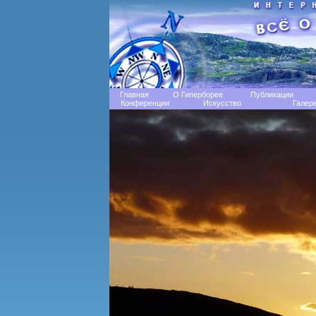
Главная
О Гиперборее
Публикации
Конференции
Искусство
Галер