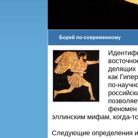
Борей по-современному
Идентифи
восточно
делящих р
как Гипе
по-научн
российск
позволяе
феномен
эллинским мифам, когда-т
Следующие определения и