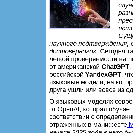
случ
разн
пред
ист
Суще
научного подтверждения, о
достоверного»
. Сегодня т
легкой проверяемости на 
от американской
ChatGPT
,
российской
YandexGPT
, чт
языковые модели, на котор
друга ушли или вовсе из од
О языковых моделях совре
от OpenAI, которая обучае
соответствии с определён
отраженных в манифесте
M
начале 2025 года в него б