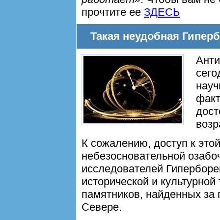
прочтите еe
ЗДЕСЬ
Такая неудобная Гипер
Анти
сего
науч
факт
дост
возр
К сожалению, доступ к это
небезосновательной озабо
исследователей Гиперборе
исторической и культурной
памятников, найденных за 
Севере.