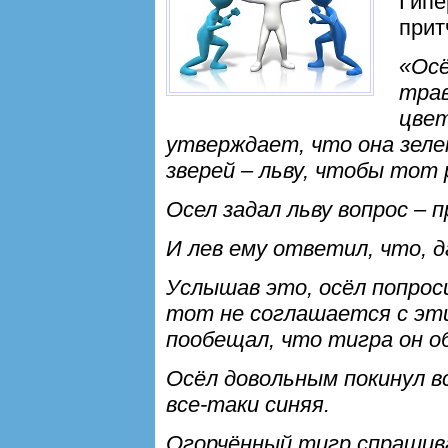
Гипе
при
«Осё
трав
цвет
утверждает, что она зеле
зверей – льву, чтобы тот 
Осел задал льву вопрос – 
И лев ему ответил, что, д
Услышав это, осёл попрос
тот не соглашается с эти
пообещал, что тигра он о
Осёл довольным покинул в
все-таки синяя.
Огорчённый тигр спрашив