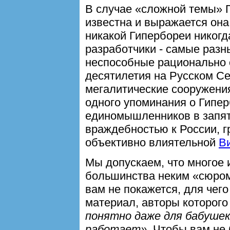
В случае «сложной темы» Г
известна и выражается она
никакой Гипербореи никогд
разработчики - самые разн
неспособные рационально 
десятилетия на Русском Се
мегалитические сооружения
одного упоминания о Гипер
единомышленников в запя
враждебностью к России, 
объективно влиятельной
В
Мы допускаем, что многое 
большинства неким «сюром»
вам не покажется, для чег
материал, авторы которого
понятно даже для бабушек
работает»
. Чтобы вам не