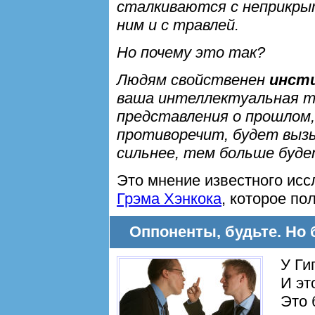
сталкиваются с неприкры
ним и с травлей.
Но почему это так?
Людям свойственен
инст
ваша интеллектуальная т
представления о прошлом,
противоречит, будет выз
сильнее, тем больше буде
Это мнение известного ис
Грэма Хэнкока
, которое п
Оппоненты, будьте. Но 
У Ги
И эт
Это 