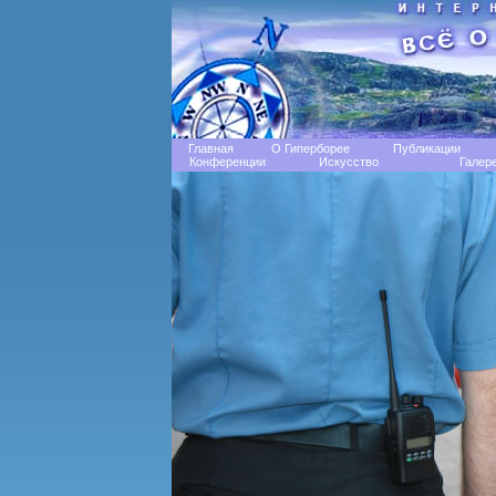
Главная
О Гиперборее
Публикации
Конференции
Искусство
Галер