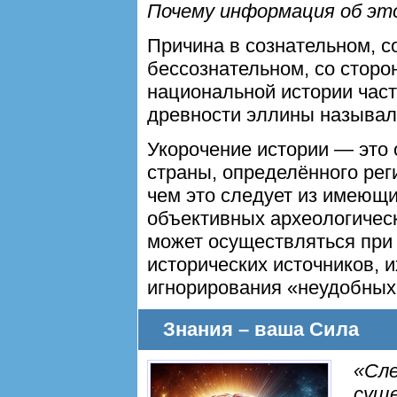
Почему информация об эт
Причина в сознательном, с
бессознательном, со сторо
национальной истории части
древности эллины называл
Укорочение истории — это 
страны, определённого рег
чем это следует из имеющи
объективных археологическ
может осуществляться при
исторических источников, 
игнорирования «неудобных
Знания – ваша Сила
«Сл
суще