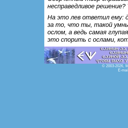
несправедливое решение? Т
На это лев ответил ему: д
за то, что ты, такой умны
ослом, а ведь самая глупа
это спорить с ослами, ко
© 2003-2026, 
E-mai