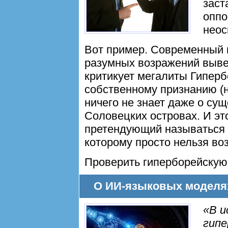
заст
оппо
неос
Вот пример. Современный 
разумных возражений выве
критикует мегалиты Гипер
собственному признанию (
ничего не знает даже о су
Соловецких островах. И это
претендующий называться 
которому просто нельзя во
Проверить гиперборейскую
О ИИ-языковых моделях
«В и
гипе