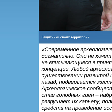
Защитники своих территорий
«Современное археологич
догматично. Оно не хоче
не вписывающиеся в приня
концепции. Любой археоло
существовании развитой ц
назад, подвергается жест
Археологическое сообщест
стае голодных гиен – наб
разрушает их карьеру, по
средств на проведение ис