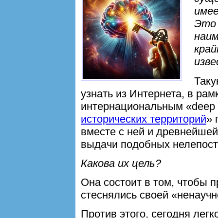
имее
Это 
наим
край
изве
Таку
узнать из Интернета, в ра
интернациональным «deep s
исторических территорий
» 
вместе с ней и древнейшей 
выдачи подобных нелепосте
Какова их цель?
Она состоит в том, чтобы 
стеснялись своей «ненаучн
Против этого, сегодня лег