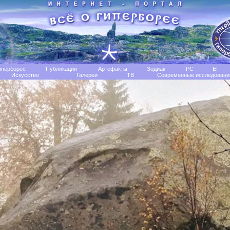
иперборее
Публикации
Артефакты
Зодиак
РС
EI
Искусство
Галереи
TB
Современные исследовани