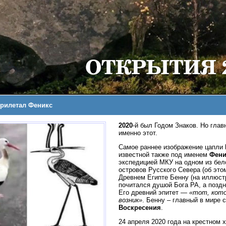
прилетал Феникс
2020
-й был Годом Знаков. Но глав
именно этот.
Самое раннее изображение цапли
известной также под именем
Фени
экспедицией МКУ на одном из бе
островов Русского Севера (об эт
Древнем Египте Бенну (на иллюст
почитался душой Бога РА, а поздн
Его древний эпитет —
«тот, кото
возник»
. Бенну – главный в мире 
Воскресения
.
24 апреля 2020 года на крестном х