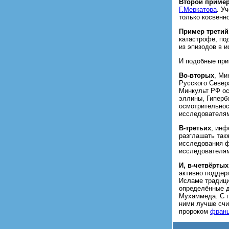
Второй приме
Г.Меркатора
. У
только косвенно
Пример третий
катастрофе, по
из эпизодов в и
И подобные пр
Во-вторых
, Ми
Русского Север
Минкульт РФ ос
эллины, Гиперб
осмотрительнос
исследователя
В-третьих
, инф
разглашать так
исследования ф
исследователям
И, в-четвёртых
активно поддер
Исламе традиц
определённые д
Мухаммеда. С п
ними лучше счи
пророком
фран