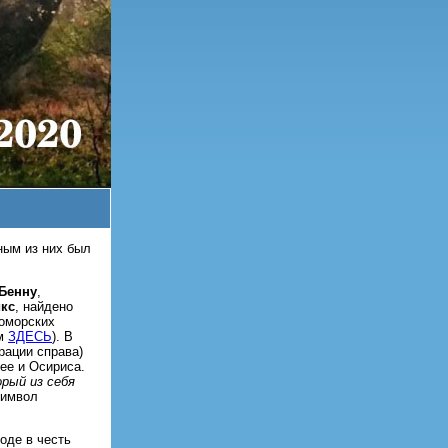
ным из них был
Бенну
,
кс
, найдено
ломорских
ом
ЗДЕСЬ
). В
рации справа)
ее и Осириса.
рый из себя
символ
оде в честь