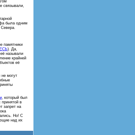
агом
е связывали,
тарной
офа была одним
 Севера.
ие памятники
ЕСЬ
). Да,
 её называли
вление крайней
бъектов её
 не могут
добные
приняты
и
, который был
 принятой в
т запрет на
ока
ались. Но! С
ающие над их