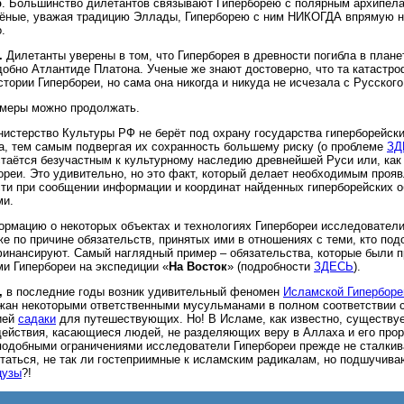
р
. Большинство дилетантов связывают Гиперборею с полярным архипел
чёные, уважая традицию Эллады, Гиперборею с ним НИКОГДА впрямую н
.
.
Дилетанты уверены в том, что Гиперборея в древности погибла в плане
добно Атлантиде Платона. Ученые же знают достоверно, что та катастр
стории Гипербореи, но сама она никогда и никуда не исчезала с Русского
имеры можно продолжать.
нистерство Культуры РФ не берёт под охрану государства гиперборейск
а, тем самым подвергая их сохранность большему риску (о проблеме
ЗД
таётся безучастным к культурному наследию древнейшей Руси или, как
ореи. Это удивительно, но это факт, который делает необходимым проя
ти при сообщении информации и координат найденных гиперборейских о
ми.
ормацию о некоторых объектах и технологиях Гипербореи исследователи
же по причине обязательств, принятых ими в отношениях с теми, кто по
инансируют. Самый наглядный пример – обязательства, которые были 
и Гипербореи на экспедиции «
На Восток
» (подробности
ЗДЕСЬ
).
,
в последние годы возник удивительный феномен
Исламской Гиперборе
жан некоторыми ответственными мусульманами в полном соответствии с
ией
садаки
для путешествующих. Но! В Исламе, как известно, существуе
ействия, касающиеся людей, не разделяющих веру в Аллаха и его прор
одобными ограничениями исследователи Гипербореи прежде не сталкив
таться, не так ли гостеприимные к исламским радикалам, но подшучив
цузы
?!