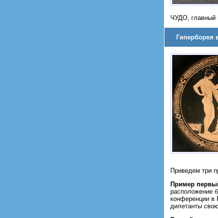
ЧУДО, главный 
Гиперборея в
Приведем три п
Пример первы
расположение 
конференции в 
дилетанты свою