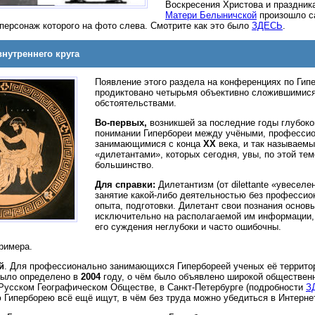
Воскресения Христова и праздни
Матери Белыничской
произошло с
персонаж которого на фото слева. Смотрите как это было
ЗДЕСЬ
.
нутреннего круга
Появление этого раздела на конференциях по Гип
продиктовано четырьмя объективно сложившимис
обстоятельствами.
Во-первых,
возникшей за последние годы глубоко
понимании Гипербореи между учёными, професси
занимающимися с конца
XX
века, и так называем
«дилетантами», которых сегодня, увы, по этой т
большинство.
Для справки:
Дилетантизм (от dilettante «увеселе
занятие какой-либо деятельностью без профессио
опыта, подготовки. Дилетант свои познания основ
исключительно на располагаемой им информации, 
его суждения неглубоки и часто ошибочны.
римера.
й
. Для профессионально занимающихся Гипербореей ученых её террито
было определено в
2004
году, о чём было объявлено широкой обществен
Русском Географическом Обществе, в Санкт-Петербурге (подробности
З
 Гиперборею всё ещё ищут, в чём без труда можно убедиться в Интерне