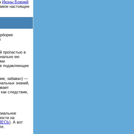
ка
Иконы Божией
амое настоящее
ерборее
я
й пропастью в
онально ею
ыми
еме подавляющее
ние, забава») —
нальных знаний,
ывает
как следствие,
риальное
ности на
ДЕСЬ
). А вот
те.