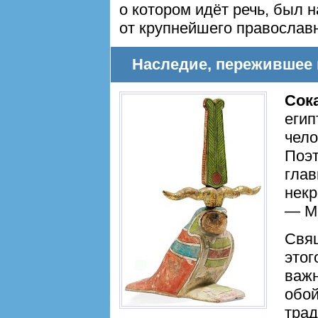
о котором идёт речь, был 
от крупнейшего православ
Наследие, пережившее 
Сок
егип
чело
Поэт
гла
некр
— М
Свящ
этог
важн
обой
трад