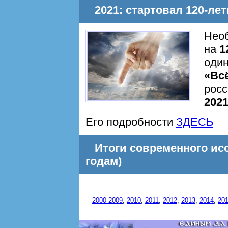
2021: стартовал 120-ле
Необ
на
1
один
«Вс
росс
202
Его подробности
ЗДЕСЬ
Итоги современного ис
годам)
2000-2009
,
2010
,
2011
,
2012
,
2013
,
2014
,
20