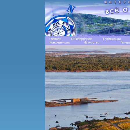
Главная
О Гиперборее
Публикации
Конференции
Искусство
Галер