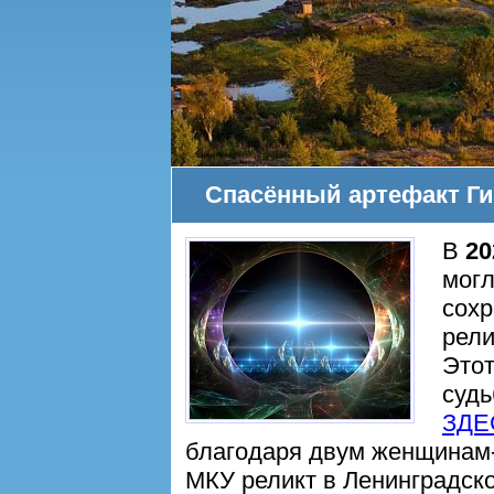
Спасённый артефакт Г
В
20
мог
сохр
рели
Этот
судь
ЗДЕ
благодаря двум женщинам
МКУ реликт в Ленинградско