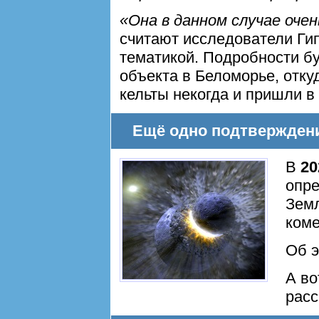
«Она в данном случае очен
считают исследователи Ги
тематикой. Подробности бу
объекта в Беломорье, отку
кельты некогда и пришли в
Ещё одно подтвержден
В
20
опре
Зем
коме
Об 
А во
расс