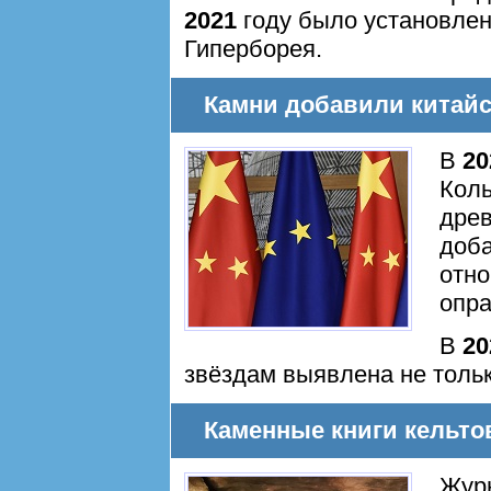
2021
году было установлено
Гиперборея.
Камни добавили китайс
В
20
Коль
дре
доб
отно
опр
В
20
звёздам выявлена не тольк
Каменные книги кельто
Жур