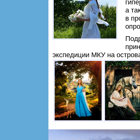
гипе
а та
в пр
опро
Подр
прин
экспедиции МКУ на остров