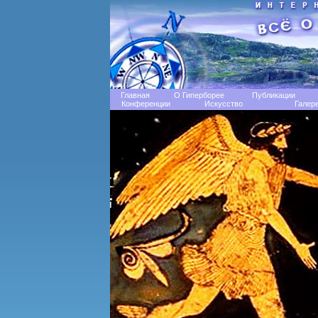
Главная
О Гиперборее
Публикации
Конференции
Искусство
Галер