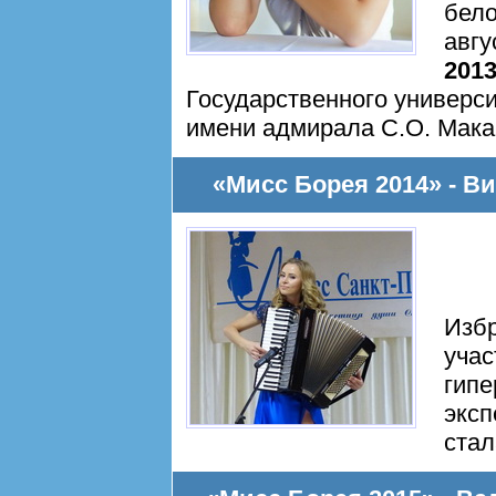
бело
авгу
201
Государственного универси
имени адмирала С.О. Мак
«Мисс Борея 2014» - В
Избр
учас
гипе
эксп
ста