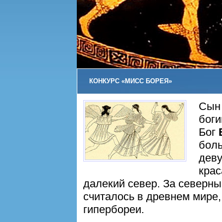
КОНКУРС «МИСС БОРЕЯ»
Сын 
боги
Бог
бол
деву
кра
далекий север. За северн
считалось в древнем мире
гипербореи.