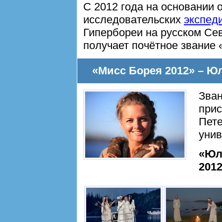
С 2012 года на основании 
исследовательских
экспед
Гипербореи на русском Се
получает почётное звание 
«Мисс Борея 2012» – Ю
Зва
прис
Пете
унив
«Юл
201