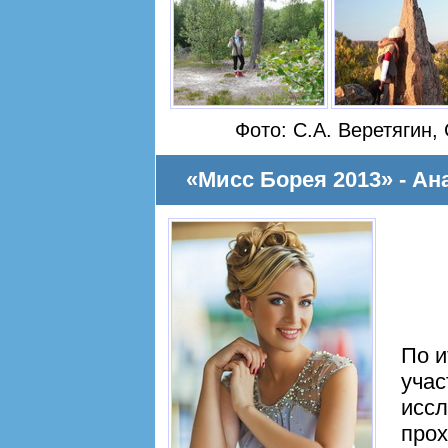
Фото: С.А. Веретягин,
«Мисс Борея 2013» - А
По и
учас
иссл
про