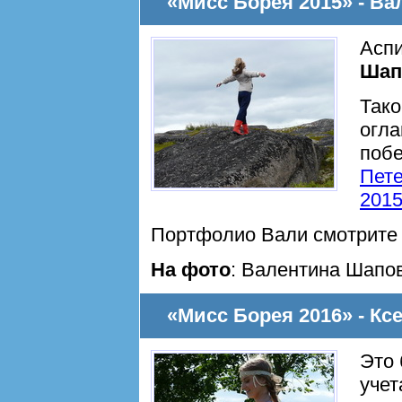
«Мисс Борея 2015» - В
Асп
Шап
Тако
огла
побе
Пете
201
Портфолио Вали смотрит
На фото
: Валентина Шапо
«Мисс Борея 2016» - К
Это 
учет