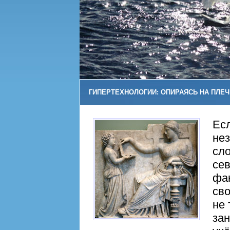
ГИПЕРТЕХНОЛОГИИ: ОПИРАЯСЬ НА ПЛЕЧ
Есл
нез
сло
се
фа
сво
не 
за