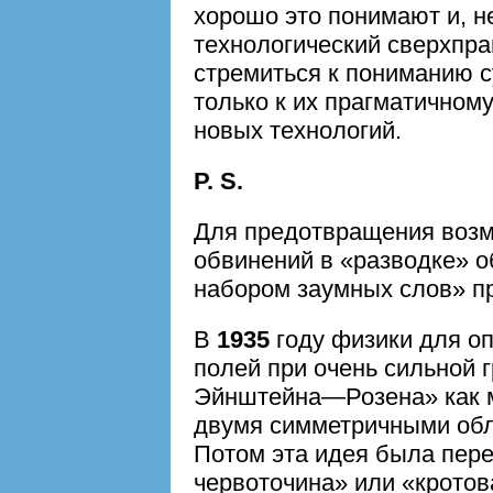
хорошо это понимают и, н
технологический сверхпра
стремиться к пониманию с
только к их прагматичном
новых технологий.
P. S.
Для предотвращения воз
обвинений в «разводке» 
набором заумных слов» п
В
1935
году физики для о
полей при очень сильной 
Эйнштейна—Розена» как м
двумя симметричными обл
Потом эта идея была пер
червоточина» или «кротова