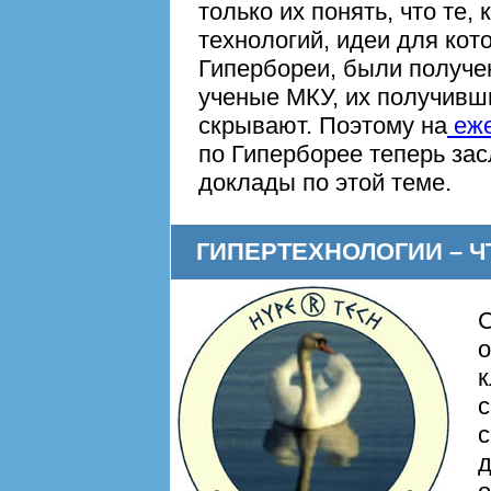
только их понять, что те, 
технологий, идеи для ко
Гипербореи, были получе
ученые МКУ, их получивши
скрывают. Поэтому на
еже
по Гиперборее теперь за
доклады по этой теме.
ГИПЕРТЕХНОЛОГИИ – Ч
о
к
с
с
д