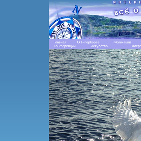
Главная
О Гиперборее
Публикации
Конференции
Искусство
Галер