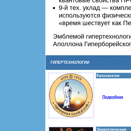
квантовые свойства 
9-й тех. уклад — компле
используются физическ
«время шествует как Пе
Эмблемой гипертехнолог
Аполлона Гиперборейског
ГИПЕРТЕХНОЛОГИИ
Калокагатия
Подробнее
Энергетические