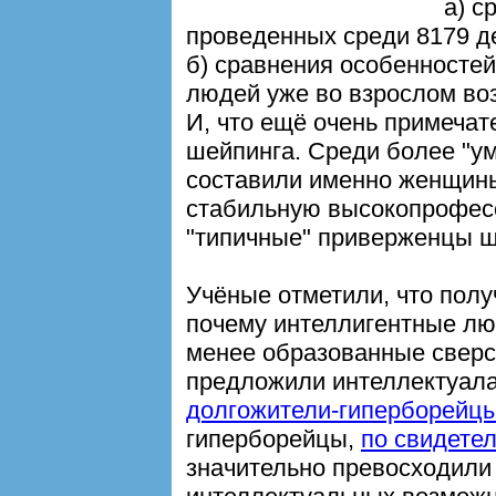
а) с
проведенных среди 8179 де
б) сравнения особенностей
людей уже во взрослом воз
И, что ещё очень примеча
шейпинга. Среди более "у
составили именно женщин
стабильную высокопрофесс
"типичные" приверженцы ш
Учёные отметили, что пол
почему интеллигентные лю
менее образованные сверст
предложили интеллектуалам
долгожители-гиперборейц
гиперборейцы,
по свидете
значительно превосходили 