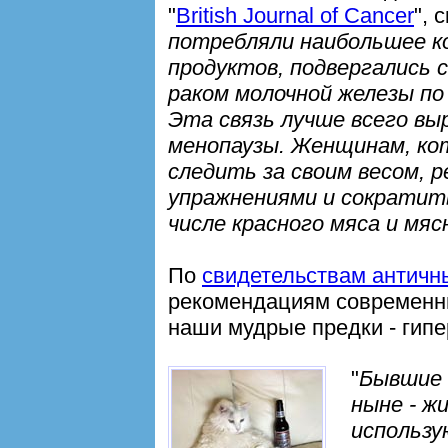
"
British Journal of Cancer
", 
потребляли наибольшее ко
продуктов, подвергались 
раком молочной железы по
Эта связь лучше всего вы
менопаузы. Женщинам, кот
следить за своим весом, 
упражнениями и сократит
числе красного мяса и мя
По
свидетельствам античн
рекомендациям современн
наши мудрые предки - гип
"
Бывшие 
ныне - ж
использу