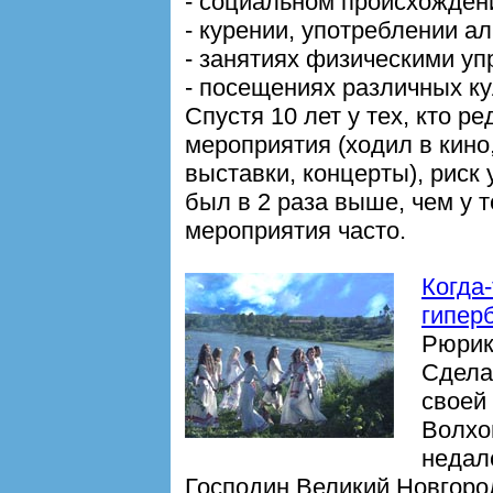
- социальном происхожден
- курении, употреблении ал
- занятиях физическими у
- посещениях различных к
Спустя 10 лет у тех, кто 
мероприятия (ходил в кино
выставки, концерты), риск
был в 2 раза выше, чем у 
мероприятия часто.
Когда
гипер
Рюрик
Сдела
своей 
Волхо
недале
Господин Великий Новгоро