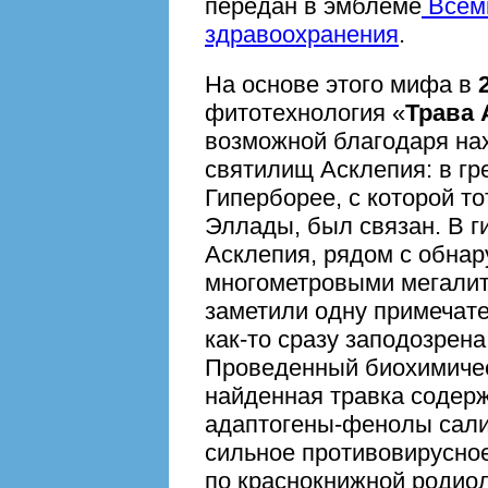
передан в эмблеме
Всеми
здравоохранения
.
На основе этого мифа в
фитотехнология «
Трава 
возможной благодаря на
святилищ Асклепия: в г
Гиперборее, с которой т
Эллады, был связан. В 
Асклепия, рядом с обна
многометровыми мегалит
заметили одну примечате
как-то сразу заподозрена
Проведенный биохимичес
найденная травка содерж
адаптогены-фенолы сали
сильное противовирусное
по краснокнижной родиол