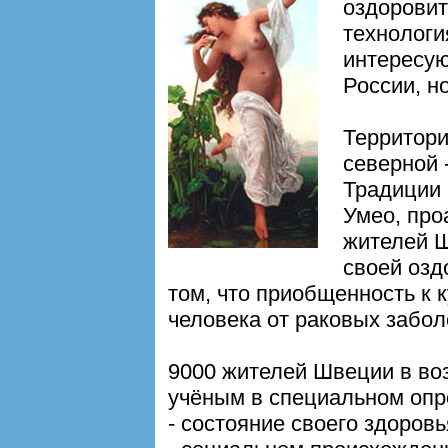
оздоровит
технологи
интересую
России, н
Территор
северной 
Традиции 
Умео, про
жителей Ш
своей озд
том, что приобщенность к 
человека от раковых забол
9000 жителей Швеции в воз
учёным в специальном опр
- состояние своего здоров