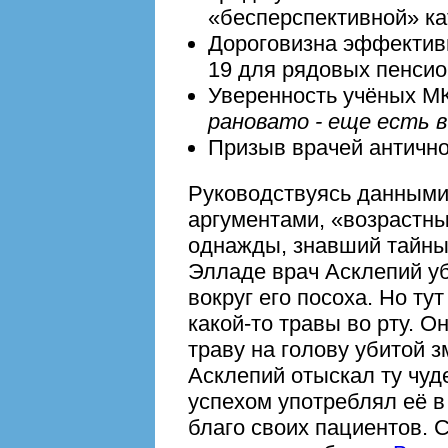
«бесперспективной» к
Дороговизна эффектив
19 для рядовых пенсио
Уверенность учёных МК
рановато - еще есть в
Призыв врачей античн
Руководствуясь данными
аргументами, «возрастн
однажды, знавший тайны
Элладе врач Асклепий у
вокруг его посоха. Но ту
какой-то травы во рту. 
траву на голову убитой зм
Асклепий отыскал ту чуд
успехом употреблял её в
благо своих пациентов. 