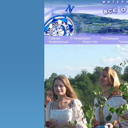
Главная
О Гиперборее
Публикации
Конференции
Искусство
Галер