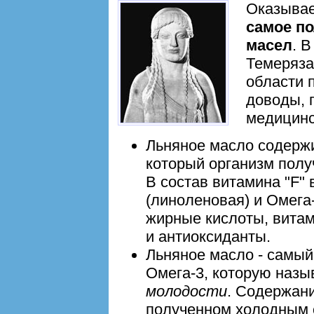
Оказывае
самое по
масел
. 
Темеряза
области 
доводы, 
медицинс
Льняное масло содержи
который организм полу
В состав витамина "F"
(линоленовая) и Омег
жирные кислоты, витами
и антиоксиданты.
Льняное масло - самый
Омега-3, которую наз
молодости
. Содержани
полученном холодным 