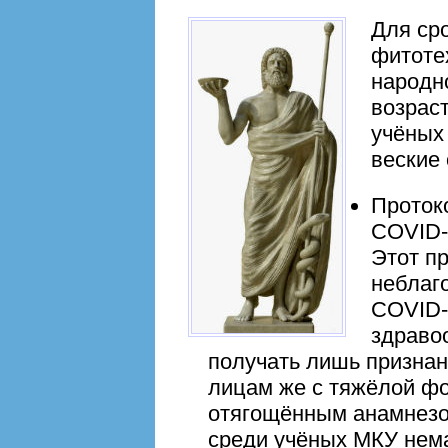
Для ср
фитоте
народн
возрас
учёных 
веские 
Проток
COVID-
Этот пр
неблаг
COVID-
здраво
получать лишь призна
лицам же с тяжёлой фо
отягощённым анамнезом
среди учёных МКУ нем