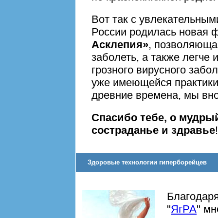
Вот так с увлекательным
России родилась новая 
Асклепия»
, позволяюща
заболеть, а также легче 
грозного вирусного забо
уже имеющейся практики,
древние времена, мы вно
Спасибо тебе, о мудры
состраданье и здравье
!
Здоровые технологии гиперборейцев
Благодаря
"
ЯгРА
" м