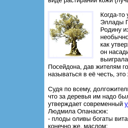
виде растираний кожи (луч
Когда-то
Эллады Г
Родину и
необычно
как утве
он насад
выиграла
Посейдона, дав жителям го
называться в её честь, это
Судя по всему, долгожител
что за деревья им надо бы
утверждает современный
у
Людмила Опанасюк:
- плоды оливы богаты вита
конечно же, маслом;