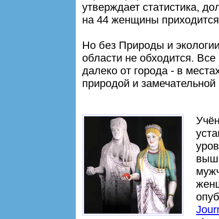
утверждает статистика, до
на 44 женщины приходится
Но без Природы и экологи
области не обходится. Все
далеко от города - в мест
природой и замечательной 
Учён
уста
уров
выше
муж
жен
опу
Jour