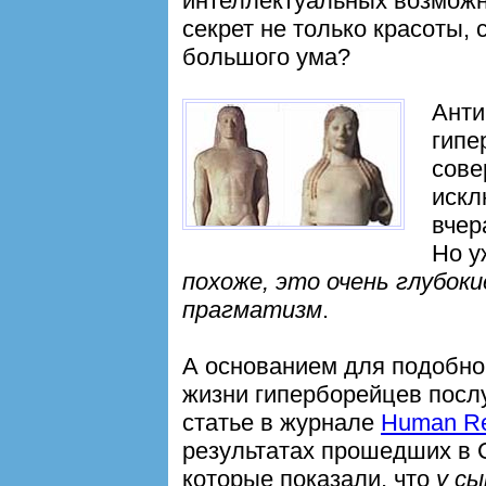
интеллектуальных возможно
секрет не только красоты, 
большого ума?
Ант
гипе
сове
искл
вчер
Но у
похоже, это очень глубоки
прагматизм
.
А основанием для подобно
жизни гиперборейцев посл
статье в журнале
Human Re
результатах прошедших в
которые показали, что
у с