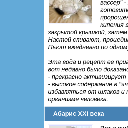
вассер" 
готовит
пророщен
кипения 
закрытой крышкой, затем
Настой сливают, процедив
Пьют ежедневно по одном
Эта вода и рецепт её при
вот недавно было доказано
- прекрасно активизирует
- высокое содержание в "я
избавляться от шлаков и 
организме человека.
Абарис XXI века