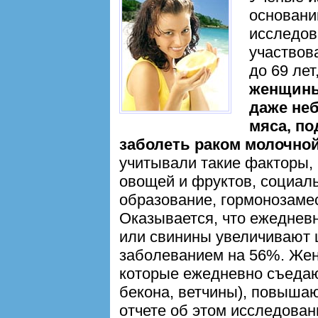
основани
исследова
участвов
до 69 лет
женщины
даже не
мяса, п
заболеть раком молочно
учитывали такие факторы, 
овощей и фруктов, социал
образование, гормонозаме
Оказывается, что ежеднев
или свинины увеличивают 
заболеванием на 56%. Жен
которые ежедневно съедают
бекона, ветчины), повышаю
отчете об этом исследован