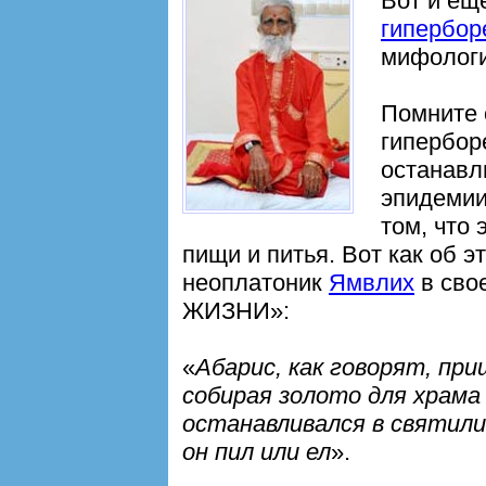
Вот и ещ
гипербор
мифологи
Помните 
гипербо
останавл
эпидемии
том, что 
пищи и питья. Вот как об 
неоплатоник
Ямвлих
в сво
ЖИЗНИ»:
«
Абарис, как говорят, пр
собирая золото для храма
останавливался в святили
он пил или ел
».