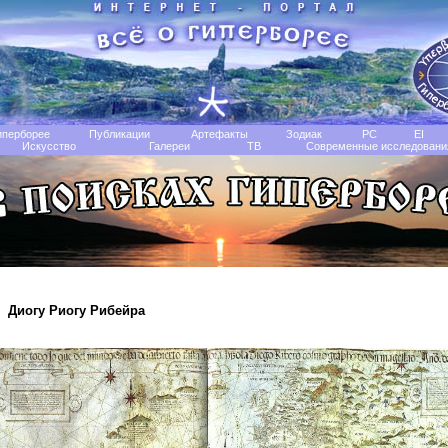
иперборее
Публикации
Артефакты
Зодиак
РС
EI
Искусство
Галереи
TB
Современные исследовани
Диогу Риогу Рибейра