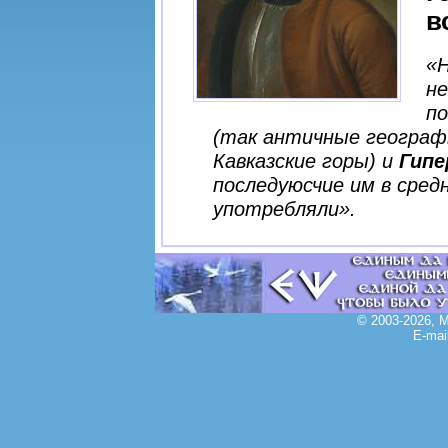
в
«Н
не
по
(так античные географ
Кавказские горы) и
Гипе
последуюсчие им в сред
употребляли».
© 2003-2026, 
E-mai