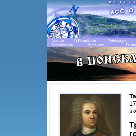
Главная
О Гиперборее
Публикации
Конференции
Искусство
Галер
Т
17
эк
Т
г