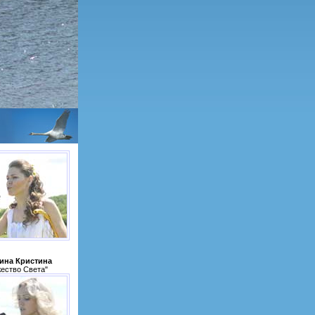
на Кристина
жество Света"