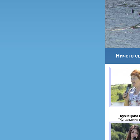
Ничего с
Кузнецова 
"Купальские 