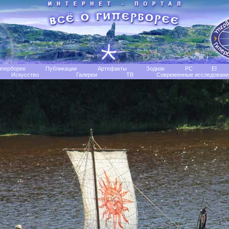
иперборее
Публикации
Артефакты
Зодиак
РС
EI
Искусство
Галереи
TB
Современные исследовани