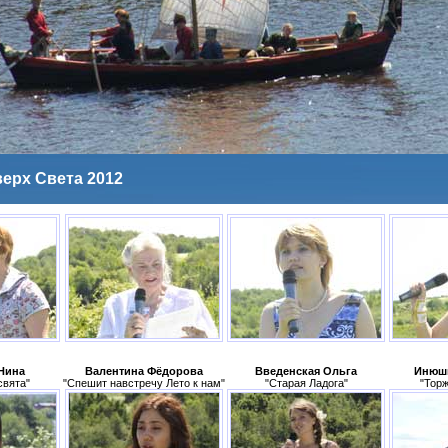
верх Света 2012
Нина
Валентина Фёдорова
Введенская Ольга
Инюши
свята"
"Спешит навстречу Лето к нам"
"Старая Ладога"
"Тор