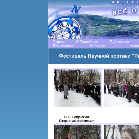
Главная
О Гиперборее
Публикации
Конференции
Искусство
Галер
Фестиваль Научной поэтики "Ра
В.К. Севрюгин.
Открытие фестиваля