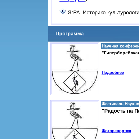
ЯгРА. Историко-культуролог
Программа
Научная конфере
"Гиперборейская
Подробнее
Фестиваль Научно
"Радость на П
Фоторепортаж