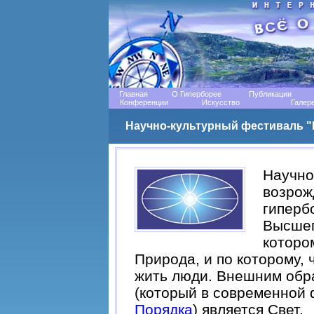
Главная
О Гиперборее
Публикации
Конференции
Искусство
Галер
Научно-культурный фестиваль "
Научно
возрож
гиперб
Высшег
которо
Природа, и по которому,
жить люди. Внешним обр
(который в современной
Порядка
) является Свет.