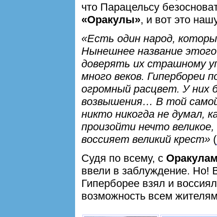
что Парацельсу безосноват
«Оракулы»
, и вот это на
«Есть один народ, которы
Нынешнее название этого 
доверять их страшному у
много веков. Гипербореи п
огромный расцвет. У них 
возвышения… В той самой
никто никогда не думал, к
произойти нечто великое
воссияет великий крест»
(
Судя по всему, с
Оракула
ввели в заблуждение. Но! 
Гиперборее взял и воссиял
возможность всем жителям 