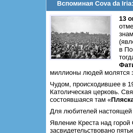
Вспоминая Cova da Iria
13 
отме
знам
(явл
в По
тогд
Фат
миллионы людей молятся 
Чудом, происходившее в 1
Католическая церковь. Свя
состоявшаяся там «
Пляск
Для любителей настояще
Явление Креста над горой
засвидетельствовано пять