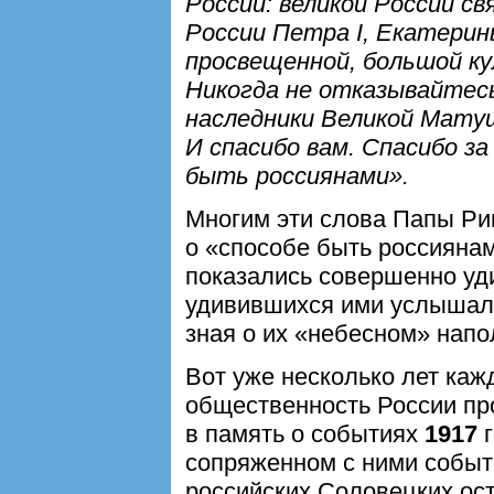
России: великой России с
России Петра I, Екатерины
просвещенной, большой ку
Никогда не отказывайтес
наследники Великой Матуш
И спасибо вам. Спасибо за
быть россиянами».
Многим эти слова Папы Ри
о «способе быть россияна
показались совершенно уд
удивившихся ими услышали 
зная о их «небесном» напо
Вот уже несколько лет ка
общественность России пр
в память о событиях
1917
г
сопряженном с ними собы
российских Соловецких ос