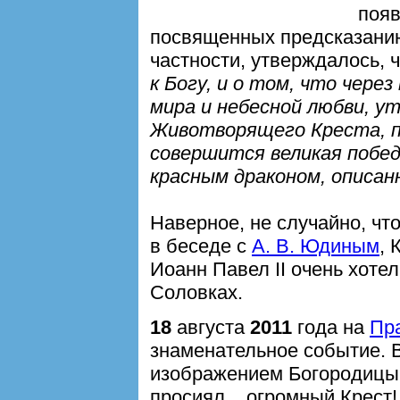
появ
посвященных предсказанию
частности, утверждалось, ч
к Богу, и о том, что чере
мира и небесной любви, у
Животворящего Креста, п
совершится великая побед
красным драконом, описан
Наверное, не случайно, чт
в беседе с
А. В. Юдиным
,
Иоанн Павел II очень хоте
Соловках.
18
августа
2011
года на
Пр
знаменательное событие. В
изображением Богородицы 
просиял... огромный Крест!