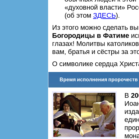
«духовной власти» Рос
(об этом
ЗДЕСЬ
).
Из этого можно сделать вы
Богородицы в Фатиме
ис
глазах! Молитвы католико
вам, братья и сёстры за это
О символике сердца Христ
Время исполнения пророчеств
В
20
Иоан
изда
един
прор
мона