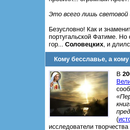
Это всего лишь световой
Безусловно! Как и знамени
португальской Фатиме. Но 
гор...
Соловецких
, и длил
Кому бесславье, а ком
В
20
Вели
сооб
«Пе
книг
пред
(
ист
исследователи творчества