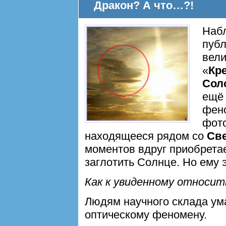
Дракон? А что…?!
Наб
пуб
вели
«
Кр
Сол
ещё
фено
фото
находящееся рядом со
Св
моментов вдруг приобрет
заглотить Солнце. Но ему э
Как к увиденному относит
Людям научного склада ума
оптическому феномену.