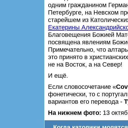
одним гражданином Герман
Петербурге, на Невском пр
старейшем из Католически
Екатерины Александрийск
Благовещения Божией Мате
посвящена явлениям Божи
Примечательно, что алтарь 
это принято в христиански
не на Восток, а на Север!
И ещё.
Если словосочетание «
Cova
фонетически, то с португал
вариантов его перевода -
Т
На нижнем фото:
13 октяб
Когда католики молятся