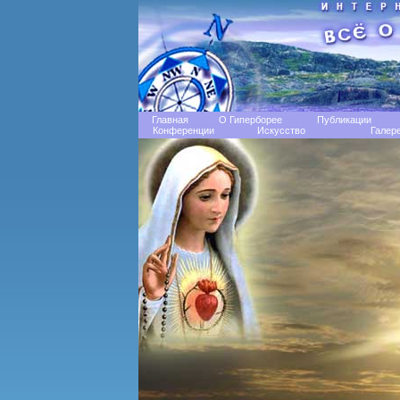
Главная
О Гиперборее
Публикации
Конференции
Искусство
Галер