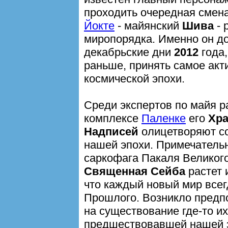
проходить очередная смена
Йокте
- майянский
Шива
- 
миропорядка. Именно он д
декабрьские дни
2012
года,
раньше, принять самое акт
космической эпохи.
Среди экспертов по майя ра
комплексе
Паленке
его
Хра
Надписей
олицетворяют 
нашей эпохи. Примечательн
саркофага Пакаля Великог
Священная Сейба
растет 
что каждый новый мир всег
Прошлого. Возникло предп
на существование где-то и
предшествовавшей нашей э