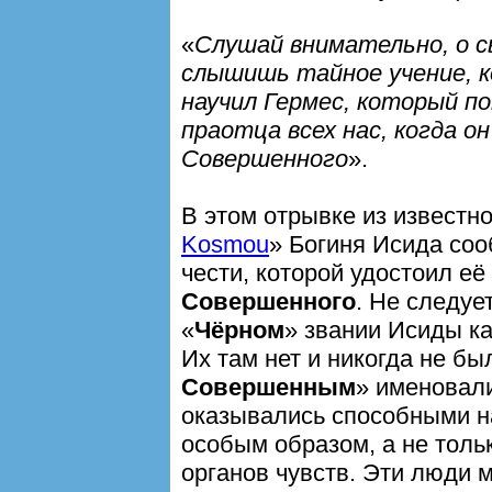
«
Слушай внимательно, о с
слышишь тайное учение, 
научил Гермес, который п
праотца всех нас, когда о
Совершенного
».
В этом отрывке из известно
Kosmou
» Богиня Исида соо
чести, которой удостоил её
Совершенного
. Не следуе
«
Чёрном
» звании Исиды к
Их там нет и никогда не бы
Совершенным
» именовали
оказывались способными н
особым образом, а не толь
органов чувств. Эти люди 