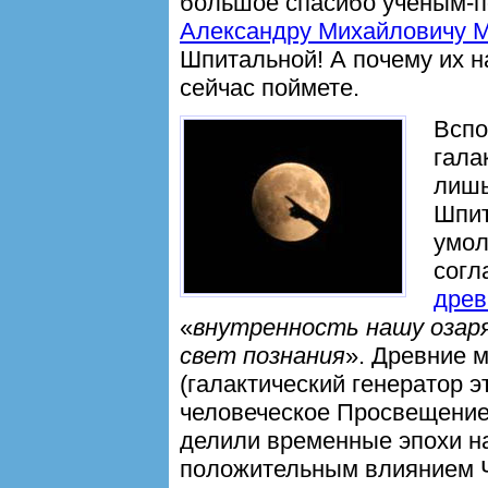
большое спасибо учёным-п
Александру Михайловичу 
Шпитальной! А почему их н
сейчас поймете.
Вспо
гала
лишь
Шпит
умол
согл
древ
«
внутренность нашу озар
свет познания
». Древние 
(галактический генератор э
человеческое Просвещение.
делили временные эпохи н
положительным влиянием Ч