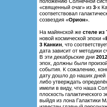
положению Солнечной сист
«священный очаг» из
3
-х К
соответствовал галактиче
созвездия «
Орион
».
На майянской же
стеле из
новой космической эпохи «
3 Канкин
, что соответству
дата зависит от методики с
В эти декабрьские дни
201
эпох, должны были произо
события. К сожалению, кон
дату дошло до наших дней 
либо утверждать определён
имели в виду, что наша Со
плоскость галактического э
выйдя из лона Галактики 
известен главный персонаж