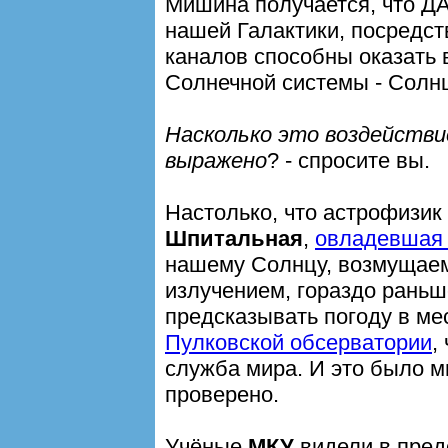
Мишина получается, что ДА
нашей Галактики, посредс
каналов способны оказать 
Солнечной системы - Солнц
Насколько это воздейств
выражено
? - спросите вы.
Настолько, что астрофизик
Шпитальная
,
овладевшая
нашему Солнцу, возмущае
излучением, гораздо раньш
предсказывать погоду в ме
Пулковской обсерватории
,
служба мира. И это было м
проверено.
Учёные
МКУ
видели в пред