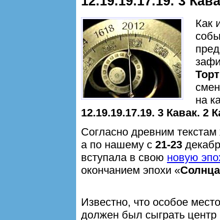
12.19.19.17.19. 3 Кав
Как 
соб
пред
зафи
Торт
смен
на к
12.19.19.17.19. 3 Кавак. 2 
Согласно древним текстам 
а по нашему с
21-23
декаб
вступала в свою
новую эпо
окончанием эпохи «
Солнца
Известно, что особое место
должен был сыграть центр 