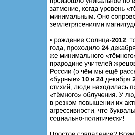
произошло уникальное по 
затмение, когда уровень «т
минимальным. Оно сопрово
землетрясениями магнитуд
• рождение Солнца-
2012
, 
года, проходило
24
декабря
же минимального «тёмного
прародине учителей жрецов
России (о чём мы ещё расс
«бурные»
10
и
24
декабря
стихий, люди находилась 
«тёмного» облучения. У лю
в резком повышении их акт
агрессивности, что буквал
социально-политически!
Простое совпадение? Возм