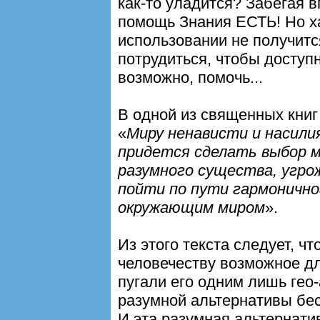
как-то уладится? Забегая в
помощь Знания ЕСТЬ! Но хал
использовании не получитс
потрудиться, чтобы доступ
возможно, помочь...
В одной из священных кни
«
Миру ненависти и насили
придется сделать выбор м
разумного существа, угро
пойти по пути гармонично
окружающим миром
».
Из этого текста следует, 
человечеству возможное дл
пугали его одним лишь гео
разумной альтернативы бе
И эта разумная альтернати