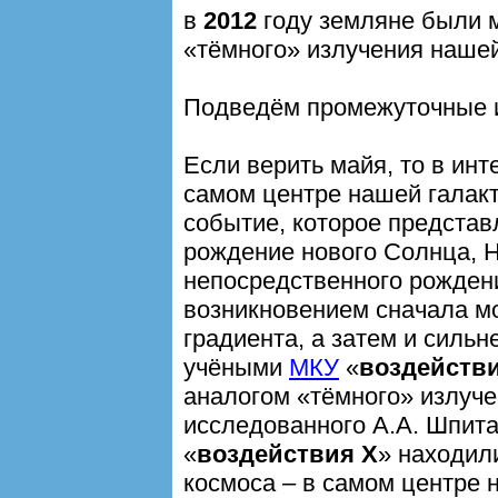
в
2012
году земляне были 
«тёмного» излучения нашей
Подведём промежуточные и
Если верить майя, то в ин
самом центре нашей галак
событие, которое представ
рождение нового Солнца, Н
непосредственного рожден
возникновением сначала м
градиента, а затем и силь
учёными
МКУ
«
воздейств
аналогом «тёмного» излуче
исследованного А.А. Шпит
«
воздействия Х
» находил
космоса – в самом центре 