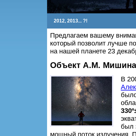
2012, 2013... ?!
Предлагаем вашему внима
который позволит лучше по
на нашей планете 23 дека
Объект А.М. Мишин
В 20
Але
было
обла
330º
эква
был 
мощный поток излучения. П