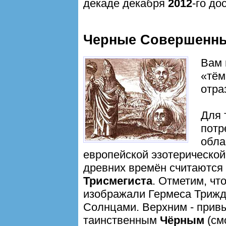
декаде декабря
2012
-го до
Черные Совершенн
Вам 
«тём
отра
Для 
потр
обла
европейской эзотерической
древних времён считаются
Трисмегиста
. Отметим, чт
изображали Гермеса Трижд
Солнцами. Верхним - прив
таинственным
Чёрным
(см