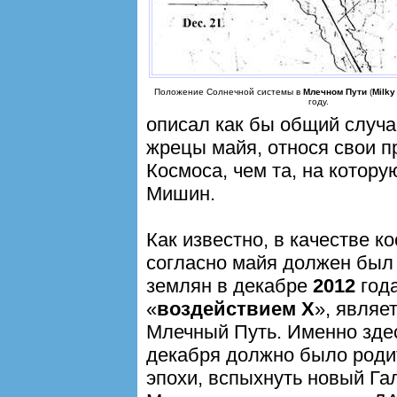
Положение Солнечной системы в
Млечном Пути
(
Milky
году.
описал как бы общий случа
жрецы майя, относя свои п
Космоса, чем та, на котор
Мишин.
Как известно, в качестве к
согласно майя должен был 
землян в декабре
2012
года
«
воздействием Х
», являе
Млечный Путь. Именно здес
декабря должно было роди
эпохи, вспыхнуть новый Гал