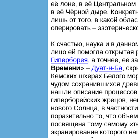
её лоне, в её Центральном
в её Чёрной дыре. Конкретн
лишь от того, в какой обла
оперировать – эзотерическ
К счастью, наука и в данно
лицо ей помогла открытая
Гиперборея
, а точнее, её з
Времени
» –
Дуат-н-Ба
, ск
Кемских шхерах Белого мор
чудом сохранившихся дре
нашли описание процессов
гиперборейских жрецов, н
нового Солнца, в частност
поразительно то, что объём
посвящена тому самому «т
экранирование которого н