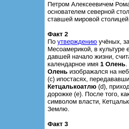
Петром Алексеевичем Ром
основателем северной сто
ставшей мировой столицей 
Факт 2
По
утверждению
учёных, з
Месоамерикой, в культуре 
давшей начало жизни, счит
календарное имя
1 Олень
.
Олень
изображался на небе
(c) ипостасях, передававш
Кетцалькоатлю
(d), прихо
дорожке (e). После того, ка
символом власти, Кетцаль
Землю.
Факт 3