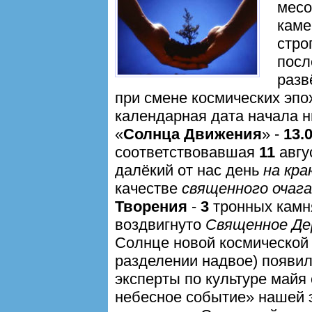
месо
каме
стро
посл
разв
при смене космических эпо
календарная дата начала 
«
Солнца Движения
» -
13.0
соответствовавшая
11
авгу
далёкий от нас день
на кра
качестве
священного очага
Творения
-
3
тронных кам
воздвигнуто
Священное Де
Солнце новой космической э
разделении надвое) появи
эксперты по культуре майя 
небесное событие» нашей 