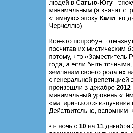
людей в
Сатью-Югу
- эпох
минимальным (а значит отр
«тёмную» эпоху
Кали
, ког
Черчеллю).
Кое-кто попробует отмахнут
посчитав их мистическим б
потому, что «Заместитель 
года, а если быть точными
землянам своего рода их 
с генеральной репетицией 
произошли в декабре
2012
минимальный уровень «тёмн
«материнского» излучения 
Действительно, вспомним, 
• в ночь с
10
на
11
декабря