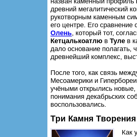
назван каменный профиль 
древний мегалитический к
рукотворным каменным сим
его центре. Его сравнение 
Олень
, который тот, согла
Кетцалькоатлю
в
Туле
в к
дало основание полагать, 
древнейший комплекс, выс
После того, как связь меж
Месоамерики и Гипербореи
учёными открылись новые,
понимания декабрьских соб
воспользовались.
Три Камня Творения
Как 