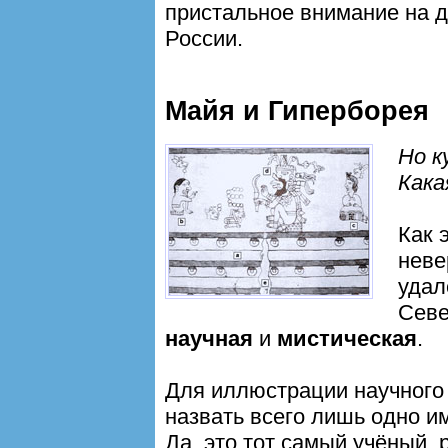
пристальное внимание на 
России.
Майя и Гиперборея
Но 
Кака
Как 
неве
удал
Севе
научная
и
мистическая
.
Для иллюстрации научного 
назвать всего лишь одно и
Да, это тот самый учёный,