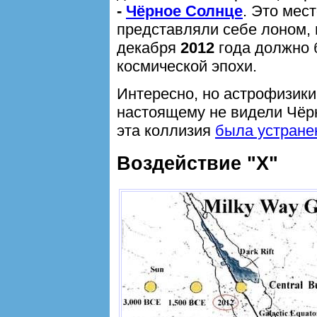
-
Чёрное Солнце
. Это мес
представляли себе лоном, и
декабря
2012
года должно 
космической эпохи.
Интересно, но астрофизики
настоящему не видели Чёр
эта коллизия
была устране
Bоздействиe "Х"