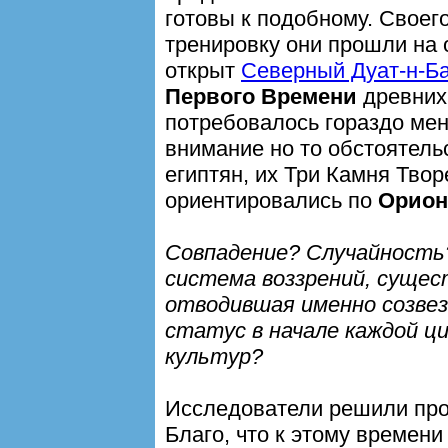
готовы к подобному. Своег
тренировку они прошли на 
открыт
Северный Дуат-н-Б
Первого Времени
древних 
потребовалось гораздо ме
внимание но то обстоятельс
египтян, их Три Камня Твор
ориентировались по
Орион
Совпадение? Случайность
система воззрений, сущес
отводившая именно созве
статус в начале каждой ци
культур?
Исследователи решили про
Благо, что к этому времени