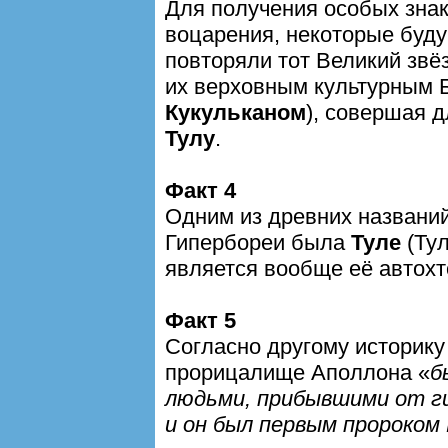
Для получения особых зна
воцарения, некоторые буд
повторяли тот Великий звё
их верховным культурным 
Кукульканом
), совершая д
Тулу
.
Факт 4
Одним из древних названий
Гипербореи была
Туле
(Тул
является вообще её автох
Факт 5
Согласно другому историк
прорицалище Аполлона «
б
людьми, прибывшими от ги
и он был первым пророком