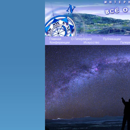
Главная
О Гиперборее
Публикации
Конференции
Искусство
Галер