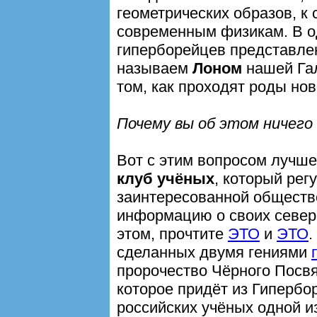
геометрических образов, к
современным физикам. В од
гиперборейцев представлен
называем
Лоном
нашей Гал
том, как проходят роды но
Почему вы об этом ничего
Вот с этим вопросом лучш
клуб учёных
, который рег
заинтересованной обществ
информацию о своих север
этом, прочтите
ЭТО
и
ЭТО
.
сделанных двумя гениями
пророчество Чёрного Пос
которое придёт из Гипербо
российских учёных одной и