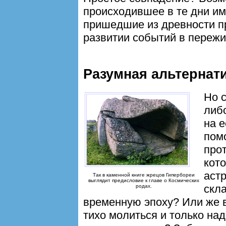
происходившее в те дни им
пришедшие из древности п
развитии событий в переж
Разумная альтернат
Но 
либо
на 
пом
про
кот
аст
Так в каменной книге жрецов Гипербореи
выглядит предисловие к главе о Космических
скл
родах.
временную эпоху? Или же в
тихо молиться и только над